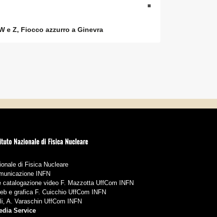
W e Z, Fiocco azzurro a Ginevra
ionale di Fisica Nucleare
Comunicazione INFN
 e catalogazione video F. Mazzotta UffCom INFN
web e grafica F. Cuicchio UffCom INFN
li, A. Varaschin UffCom INFN
edia Service