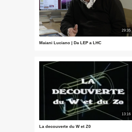
29:35
Maiani Luciano | Da LEP a LHC
13:16
La decouverte du W et Z0