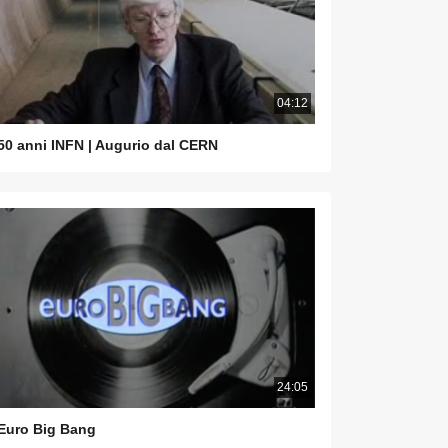
04:12
50 anni INFN | Augurio dal CERN
24:05
Euro Big Bang