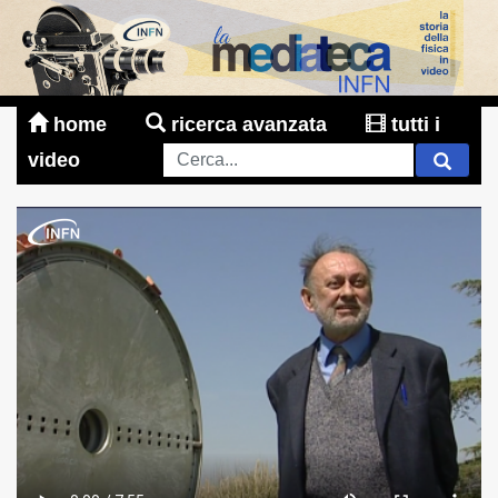
home
ricerca avanzata
tutti i
video